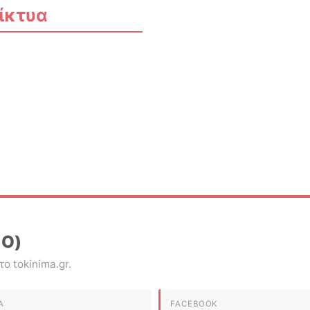
ίκτυα
ΊΟ)
ο tokinima.gr.
Α
FACEBOOK