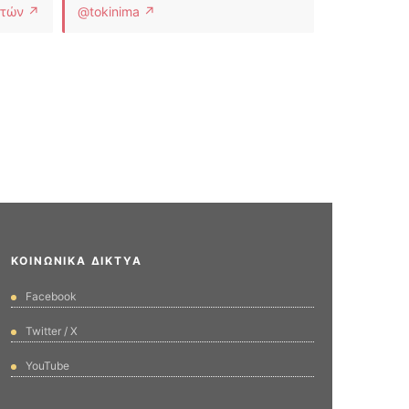
στών ↗
@tokinima ↗
ΚΟΙΝΩΝΙΚΆ ΔΊΚΤΥΑ
Facebook
Twitter / X
YouTube