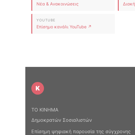
Νέα & Ανακοινώσεις
Διακή
YOUTUBE
Επίσημο κανάλι YouTube ↗
Κ
ΤΟ ΚΙΝΗΜΑ
Δημοκρατών Σοσιαλιστών
Επίσημη ψηφιακή παρουσία της σύγχρονης