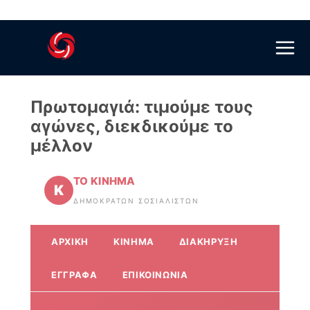
Skip
to
content
Πρωτομαγιά: τιμούμε τους
αγώνες, διεκδικούμε το
μέλλον
ΤΟ ΚΙΝΗΜΑ
Κ
ΔΗΜΟΚΡΑΤΏΝ ΣΟΣΙΑΛΙΣΤΏΝ
ΑΡΧΙΚΉ
ΚΊΝΗΜΑ
ΔΙΑΚΉΡΥΞΗ
ΈΓΓΡΑΦΑ
ΕΠΙΚΟΙΝΩΝΊΑ