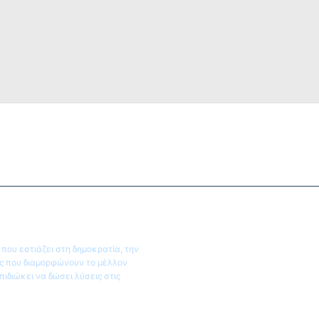
ου εστιάζει στη δημοκρατία, την
ις που διαμορφώνουν το μέλλον
ιδιώκει να δώσει λύσεις στις