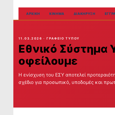
ΑΡΧΙΚΉ
ΚΊΝΗΜΑ
ΔΙΑΚΉΡΥΞΗ
ΈΓΓΡ
11.03.2026 · ΓΡΑΦΕΊΟ ΤΎΠΟΥ
Εθνικό Σύστημα Υ
οφείλουμε
Η ενίσχυση του ΕΣΥ αποτελεί προτεραιότ
σχέδιο για προσωπικό, υποδομές και πρω