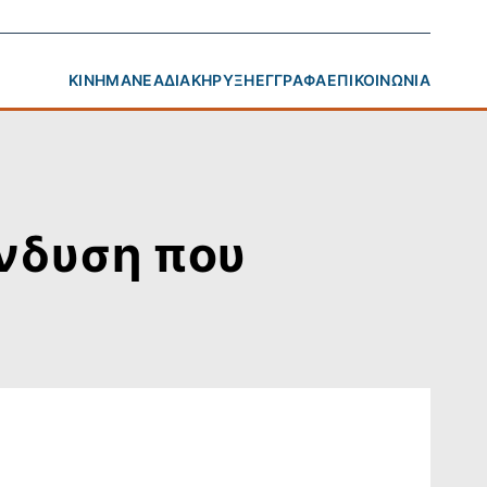
ΚΊΝΗΜΑ
ΝΈΑ
ΔΙΑΚΉΡΥΞΗ
ΈΓΓΡΑΦΑ
ΕΠΙΚΟΙΝΩΝΊΑ
ένδυση που