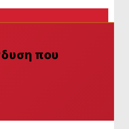
νδυση που