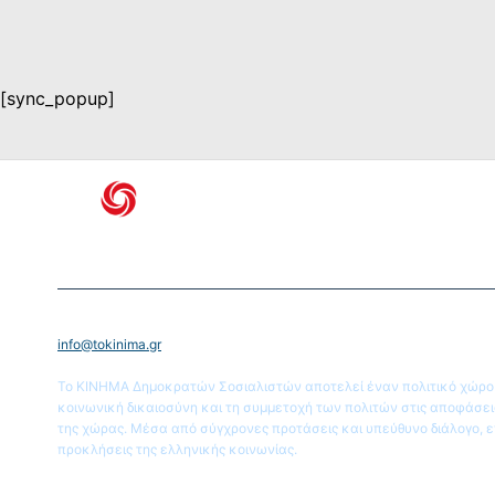
[sync_popup]
info@tokinima.gr
Το ΚΙΝΗΜΑ Δημοκρατών Σοσιαλιστών αποτελεί έναν πολιτικό χώρο π
κοινωνική δικαιοσύνη και τη συμμετοχή των πολιτών στις αποφάσε
της χώρας. Μέσα από σύγχρονες προτάσεις και υπεύθυνο διάλογο, επ
προκλήσεις της ελληνικής κοινωνίας.